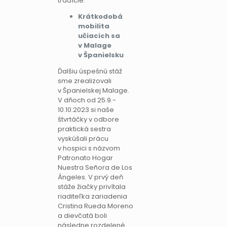
tradície.
Krátkodobá
mobilita
učiacich sa
v Malage
v Španielsku
Ďalšiu úspešnú stáž
sme zrealizovali
v Španielskej Malage.
V dňoch od 25.9.-
10.10.2023 si naše
štvrtáčky v odbore
praktická sestra
vyskúšali prácu
v hospici s názvom
Patronato Hogar
Nuestra Señora de Los
Ángeles. V prvý deň
stáže žiačky privítala
riaditeľka zariadenia
Cristina Rueda Moreno
a dievčatá boli
následne rozdelené