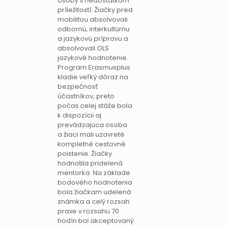
osoby s nedostatkom
príležitostí. Žiačky pred
mobilitou absolvovali
odbornú, interkultúrnu
a jazykovú prípravu a
absolvovali OLS
jazykové hodnotenie.
Program Erasmusplus
kladie veľký dôraz na
bezpečnosť
účastníkov, preto
počas celej stáže bola
k dispozícii aj
prevádzajúca osoba
a žiaci mali uzavreté
kompletné cestovné
poistenie. Žiačky
hodnotila pridelená
mentorka. Na základe
bodového hodnotenia
bola žiačkam udelená
známka a celý rozsah
praxe v rozsahu 70
hodín bol akceptovaný