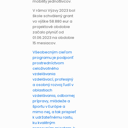
mobility jednotlivcov.
V rámci Výzvy 2023 bol
škole schválený grant
vo výške 58.880 eur a
projektové obdobie
začalo plynúť od
01.06.2023 na obdobie
15 mesiacov.
Všeobecným cieľom
programu je podporiť
prostredníctvom
celoživotného
vzdelávania
vzdelávací, profesijný
a osobný rozvoj ľudí v
oblastiach
vzdelávania, odbornej
prípravy, mládeže a
športu v Európe a
mimo nej, a tak prispieť
k udržateľnému rastu,
ku kvalitným