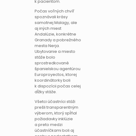
k pacientom.
Počas voľných chvíľ
spoznávali krásy
samotnej Malagy, ale
aj iných miest
Andalúzie, konkrétne
Granady a pobrežného
mesta Nerja.
Ubytovanie a miesto
stáže bolo
sprostredkované
španielskou agentúrou
Europroyectos, ktorej
koordinátorky boli
k dispozícii počas celej
dĺžky stáže.
Všetci účastníci stáži
prešli transparentným
výberom, ktorý spĺňal
požiadavky inklúzie
a preto medzi
účastníčkami boli aj