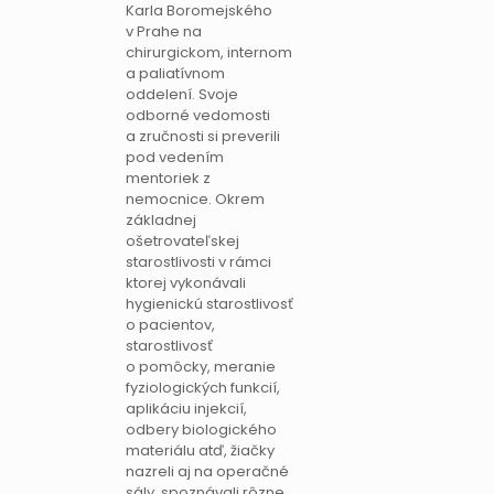
Karla Boromejského
v Prahe na
chirurgickom, internom
a paliatívnom
oddelení. Svoje
odborné vedomosti
a zručnosti si preverili
pod vedením
mentoriek z
nemocnice. Okrem
základnej
ošetrovateľskej
starostlivosti v rámci
ktorej vykonávali
hygienickú starostlivosť
o pacientov,
starostlivosť
o pomôcky, meranie
fyziologických funkcií,
aplikáciu injekcií,
odbery biologického
materiálu atď, žiačky
nazreli aj na operačné
sály, spoznávali rôzne