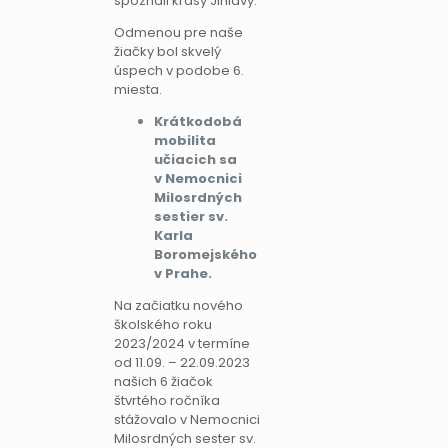
spoznali krásy Jihlavy.
Odmenou pre naše
žiačky bol skvelý
úspech v podobe 6.
miesta.
Krátkodobá
mobilita
učiacich sa
v Nemocnici
Milosrdných
sestier sv.
Karla
Boromejského
v Prahe.
Na začiatku nového
školského roku
2023/2024 v termíne
od 11.09. – 22.09.2023
našich 6 žiačok
štvrtého ročníka
stážovalo v Nemocnici
Milosrdných sester sv.