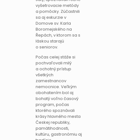
vyšetrovacie metódy
a pomôcky. Zúčastnili
sa aj exkurzie v
Domove sv. Karla
Boromejského na
Řepách, v ktorom sa s
láskou starajú
o seniorov.
Počas celej stáže si
pochvaľovali milý
a ochotný prístup
všetkých
zamestnancov
nemocnice. Veľkým
obohatením bol aj
bohatý voľno časový
program, počas
ktorého spoznávali
krásy hlavného mesta
Českej republiky,
pamätihodnosti,
kultúru, gastronómiu aj