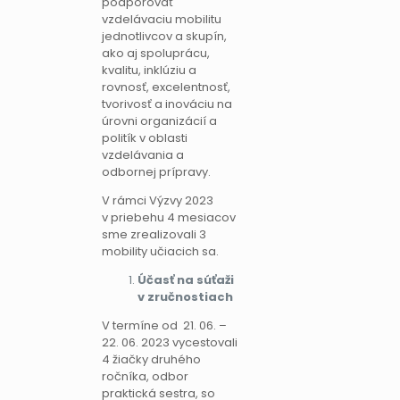
podporovať
vzdelávaciu mobilitu
jednotlivcov a skupín,
ako aj spoluprácu,
kvalitu, inklúziu a
rovnosť, excelentnosť,
tvorivosť a inováciu na
úrovni organizácií a
politík v oblasti
vzdelávania a
odbornej prípravy.
V rámci Výzvy 2023
v priebehu 4 mesiacov
sme zrealizovali 3
mobility učiacich sa.
Účasť na súťaži
v zručnostiach
V termíne od 21. 06. –
22. 06. 2023 vycestovali
4 žiačky druhého
ročníka, odbor
praktická sestra, so