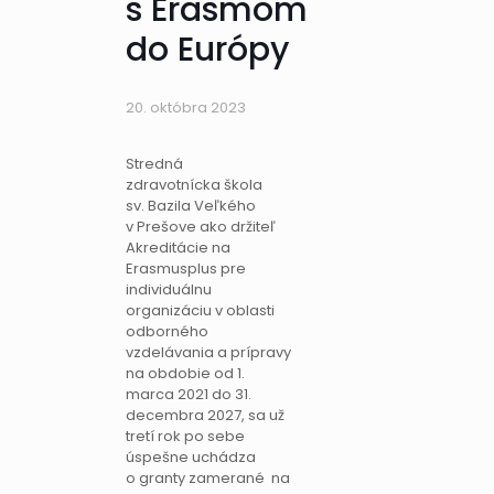
s Erasmom
do Európy
20. októbra 2023
Stredná
zdravotnícka škola
sv. Bazila Veľkého
v Prešove ako držiteľ
Akreditácie na
Erasmusplus pre
individuálnu
organizáciu v oblasti
odborného
vzdelávania a prípravy
na obdobie od 1.
marca 2021 do 31.
decembra 2027, sa už
tretí rok po sebe
úspešne uchádza
o granty zamerané na