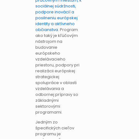
pracovným miestam, k
sociálnej súdržnosti,
podpore inovácií a
posilneniu európskej
identity a aktívneho
občianstva.
Program
ako taký je kľúčovým
nástrojom na
budovanie
európskeho
vzdelávacieho
priestoru, podpory pri
realizácii európskej
strategickej
spolupráce v oblasti
vzdelávania a
odbornej prípravy so
základnými
sektorovými
programami.
Jedným zo
špecifických cieľov
programu je