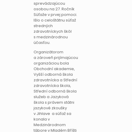
sprevádzajúcou
osobou na 27. Ročník
Súťaže v prvej pomoci.
Išlo o celoštátnu súťaž
stredných
zdravotníckych škôl
s medzinárodnou
účasťou.
Organizátorom
a zároveň prijímajúcou
organizáciou bola
Obchodní akademie,
Vyšší odborná škola
zdravotnícka a Střední
zdravotnícka škola,
Střední odborná škola
služeb a Jazyková
škola s právem státni
jazykové zkoušky
v Jihlave a súťaž sa
konala v
Medzinárodnom
tábore v Mladém Bříšti