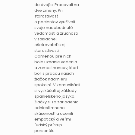
do dvojíc. Pracovali na
dve zmeny. Pri
starostlivosť
o pacientov využívali
svoje nadobudnuté
vedomosti a zručnosti
v základnej
ošetrovateľskej
starostlivosti.
Odmenou pre nich
bola uznanie vedenia
a zamestnancov, ktorí
boli s prácou našich
žiačok nadmieru
spokojní. V komunikácii
si vyskúšali aj základy
španielskeho jazyka.
Žiačky si zo zariadenia
odniesli mnoho
skúseností a ocenili
empatický a veľmi
ľudský prístup
personálu