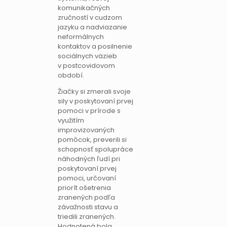
komunikačných
zručností v cudzom
jazyku a nadviazanie
neformálnych
kontaktov a posilnenie
sociálnych väzieb
v postcovidovom
období.
Žiačky si zmerali svoje
sily v poskytovaní prvej
pomoci v prírode s
využitím
improvizovaných
pomôcok, preverili si
schopnosť spolupráce
náhodných ľudí pri
poskytovaní prvej
pomoci, určovaní
priorít ošetrenia
zranených podľa
závažnosti stavu a
triedili zranených.
Hodnotená bola