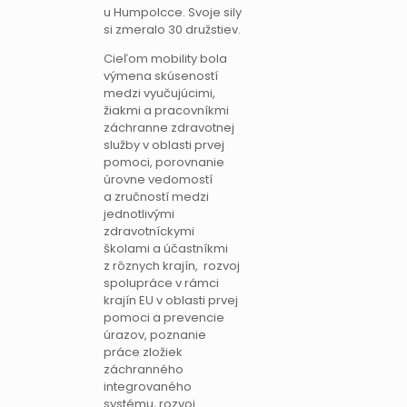
u Humpolcce. Svoje sily
si zmeralo 30 družstiev.
Cieľom mobility bola
výmena skúseností
medzi vyučujúcimi,
žiakmi a pracovníkmi
záchranne zdravotnej
služby v oblasti prvej
pomoci, porovnanie
úrovne vedomostí
a zručností medzi
jednotlivými
zdravotníckymi
školami a účastníkmi
z rôznych krajín, rozvoj
spolupráce v rámci
krajín EU v oblasti prvej
pomoci a prevencie
úrazov, poznanie
práce zložiek
záchranného
integrovaného
systému, rozvoj