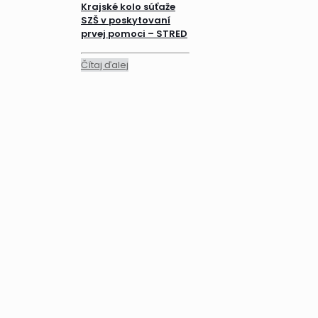
Krajské kolo súťaže
SZŠ v poskytovaní
prvej pomoci – STRED
Čítaj ďalej