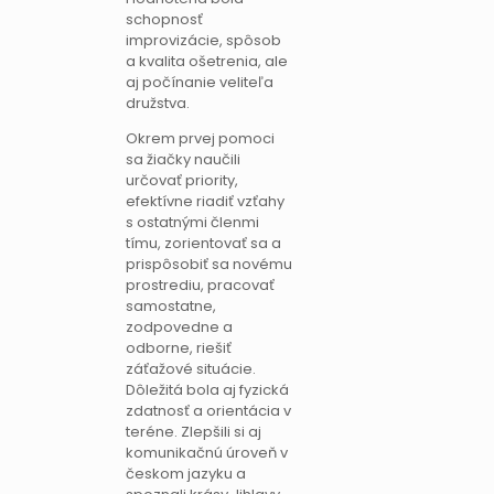
schopnosť
improvizácie, spôsob
a kvalita ošetrenia, ale
aj počínanie veliteľa
družstva.
Okrem prvej pomoci
sa žiačky naučili
určovať priority,
efektívne riadiť vzťahy
s ostatnými členmi
tímu, zorientovať sa a
prispôsobiť sa novému
prostrediu, pracovať
samostatne,
zodpovedne a
odborne, riešiť
záťažové situácie.
Dôležitá bola aj fyzická
zdatnosť a orientácia v
teréne. Zlepšili si aj
komunikačnú úroveň v
českom jazyku a