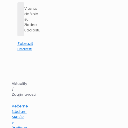
V tento
deň nie
sú
žiadne
udalosti.
Zobraziť
udalosti
Aktuality
/
Zaujímavosti:
Večerné
štúdium
MASÉR
v
Prešove