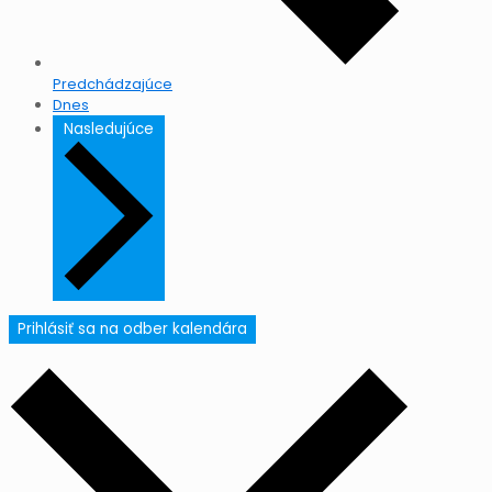
Predchádzajúce
Dnes
Nasledujúce
Prihlásiť sa na odber kalendára