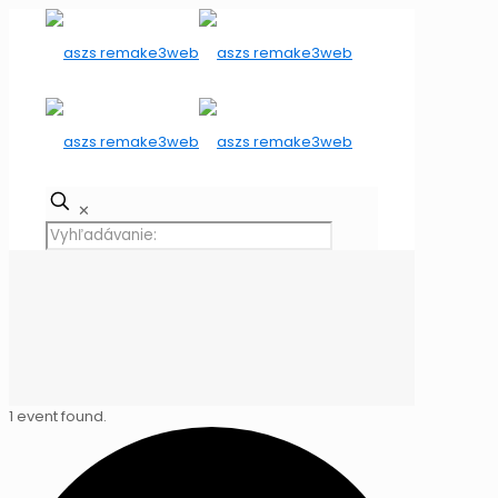
✕
1 event found.