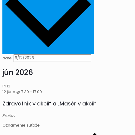
date.
jún 2026
Pi
12
12 júna @ 7:30
-
17:00
Zdravotník v akcii“ a „Masér v akcii“
Prešov
Oznámenie súťaže