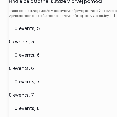
Finále celoštátnej súťaže v prvej pomoci
finále celoštátnej súťaže v poskytovaní prvej pomoci žiakov str
v priestoroch a okolí Strednej zdravotníckej školy Celestíny
[…]
0 events,
5
0 events,
5
0 events,
6
0 events,
6
0 events,
7
0 events,
7
0 events,
8