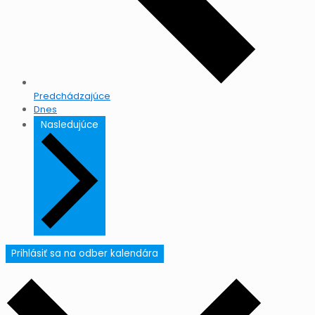
Predchádzajúce
Dnes
Nasledujúce
Prihlásiť sa na odber kalendára