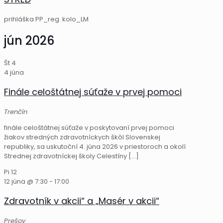
prihláška PP_reg. kolo_LM
jún 2026
Št
4
4 júna
Finále celoštátnej súťaže v prvej pomoci
Trenčín
finále celoštátnej súťaže v poskytovaní prvej pomoci
žiakov stredných zdravotníckych škôl Slovenskej
republiky, sa uskutoční 4. júna 2026 v priestoroch a okolí
Strednej zdravotníckej školy Celestíny
[…]
Pi
12
12 júna @ 7:30
-
17:00
Zdravotník v akcii“ a „Masér v akcii“
Prešov