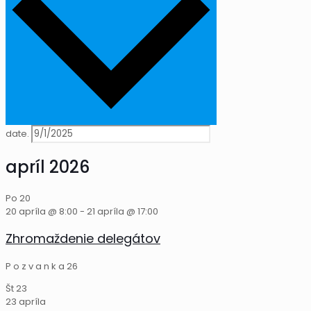
date.
apríl 2026
Po
20
20 apríla @ 8:00
-
21 apríla @ 17:00
Zhromaždenie delegátov
P o z v a n k a 26
Št
23
23 apríla