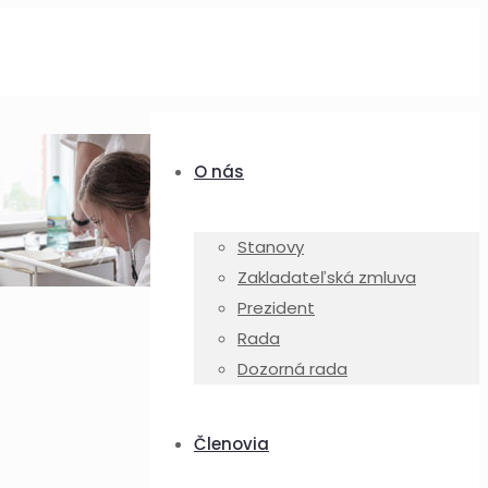
O nás
Stanovy
Zakladateľská zmluva
Prezident
Rada
Dozorná rada
Členovia