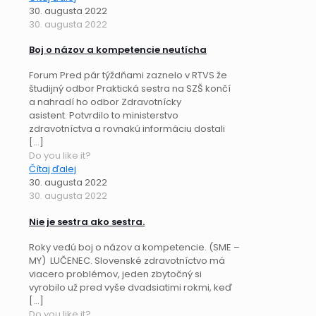
30. augusta 2022
30. augusta 2022
Boj o názov a kompetencie neutícha
Forum Pred pár týždňami zaznelo v RTVS že
študijný odbor Praktická sestra na SZŠ končí
a nahradí ho odbor Zdravotnícky
asistent. Potvrdilo to ministerstvo
zdravotníctva a rovnakú informáciu dostali
[…]
Do you like it?
Čítaj ďalej
30. augusta 2022
30. augusta 2022
Nie je sestra ako sestra.
Roky vedú boj o názov a kompetencie. (SME –
MY) LUČENEC. Slovenské zdravotníctvo má
viacero problémov, jeden zbytočný si
vyrobilo už pred vyše dvadsiatimi rokmi, keď
[…]
Do you like it?