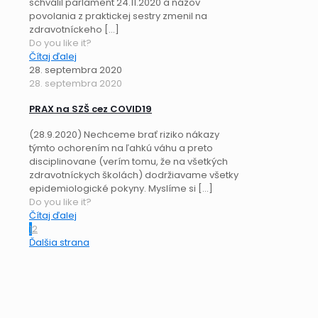
schválil parlament 24.11.2020 a názov
povolania z praktickej sestry zmenil na
zdravotníckeho
[…]
Do you like it?
Čítaj ďalej
28. septembra 2020
28. septembra 2020
PRAX na SZŠ cez COVID19
(28.9.2020) Nechceme brať riziko nákazy
týmto ochorením na ľahkú váhu a preto
disciplinovane (verím tomu, že na všetkých
zdravotníckych školách) dodržiavame všetky
epidemiologické pokyny. Myslíme si
[…]
Do you like it?
Čítaj ďalej
1
2
Ďalšia strana