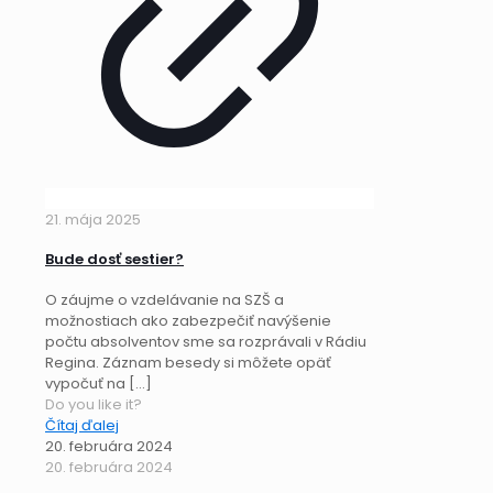
21. mája 2025
Bude dosť sestier?
O záujme o vzdelávanie na SZŠ a
možnostiach ako zabezpečiť navýšenie
počtu absolventov sme sa rozprávali v Rádiu
Regina. Záznam besedy si môžete opäť
vypočuť na
[…]
Do you like it?
Čítaj ďalej
20. februára 2024
20. februára 2024