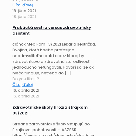
Čítaj ďalej
18. júna 2021
18. júna 2021
Praktická sestra versus zdravotnícky
asistent
článok Medikom -3/2021 Lekár a sestrička.
Dvojica, ktorá k sebe profesijne
neodmysliteľne patrí a bez ktorej by
zdravotníctvo a zdravotná starostlivosť
jednoducho nefungovali. Hovorí sa, že ak
niečo funguje, netreba do
[…]
Do you like it?
Čítaj ďalej
16. apríla 2021
16. apríla 2021
Zdravotnícke školy hrozia štrajkom
03/2021
Stredné zdravotnícke školy vstupujú do
štrajkovej pohotovosti. – ASZŠSR
https://www.teraz.sk/slovensko/stredne-