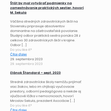
Štát by mal vytvárať podmienky na
zamestnávanie praktických sestier, hovorí
M. Sekula
Väčšina stredných zdravotníckych škôl na
Slovensku pripravuje absolventov
dominantne na ošetrovateľské povolanie.
Študijný odbor praktická sestra ponúka 28 z
celkovo 30 zdravotníckych škôl v krajine.
Odbor
[…]
Do you like it?
Čítaj ďalej
29. septembra 2023
29. septembra 2023
článok Štandard – sept. 2023
Stredné zdravotnícke školy nemôžu prijímať
viac žiakov, lebo im chýbajú vyučovacie
priestory, odborní pedagógovia a niekde aj
výučbové lôžka v nemocniciach, hovorí
Miroslav Sekula, prezident Asociácie
[…]
Do you like it?
Čítaj ďalej