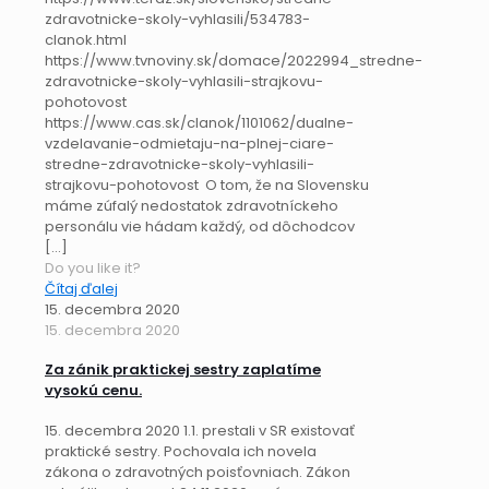
zdravotnicke-skoly-vyhlasili/534783-
clanok.html
https://www.tvnoviny.sk/domace/2022994_stredne-
zdravotnicke-skoly-vyhlasili-strajkovu-
pohotovost
https://www.cas.sk/clanok/1101062/dualne-
vzdelavanie-odmietaju-na-plnej-ciare-
stredne-zdravotnicke-skoly-vyhlasili-
strajkovu-pohotovost O tom, že na Slovensku
máme zúfalý nedostatok zdravotníckeho
personálu vie hádam každý, od dôchodcov
[…]
Do you like it?
Čítaj ďalej
15. decembra 2020
15. decembra 2020
Za zánik praktickej sestry zaplatíme
vysokú cenu.
15. decembra 2020 1.1. prestali v SR existovať
praktické sestry. Pochovala ich novela
zákona o zdravotných poisťovniach. Zákon