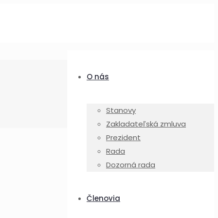
O nás
Stanovy
Zakladateľská zmluva
Prezident
Rada
Dozorná rada
Členovia