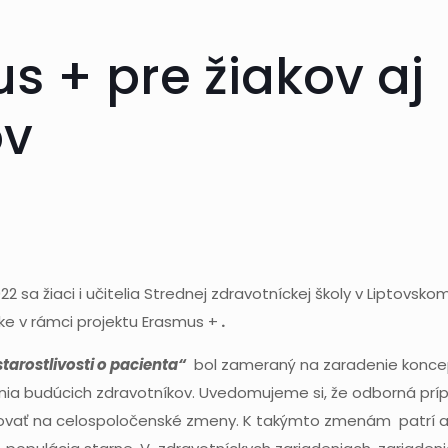
s + pre žiakov aj
ov
2 sa žiaci i učitelia Strednej zdravotníckej školy v Liptovskom
ike v rámci projektu Erasmus +
.
tarostlivosti o pacienta“
bol zameraný na zaradenie konce
nia budúcich zdravotníkov. Uvedomujeme si, že odborná prí
vať na celospoločenské zmeny. K takýmto zmenám patrí aj f