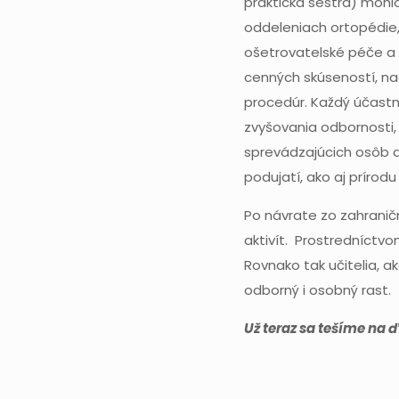
praktická sestra) mohlo
oddeleniach ortopédie,
ošetrovatelské péče a
cenných skúseností, na
procedúr. Každý účastní
zvyšovania odbornosti,
sprevádzajúcich osôb aj
podujatí, ako aj prírodu 
Po návrate zo zahraničn
aktivít. Prostredníctvo
Rovnako tak učitelia, a
odborný i osobný rast.
Už teraz sa tešíme na ď
Koordinátor