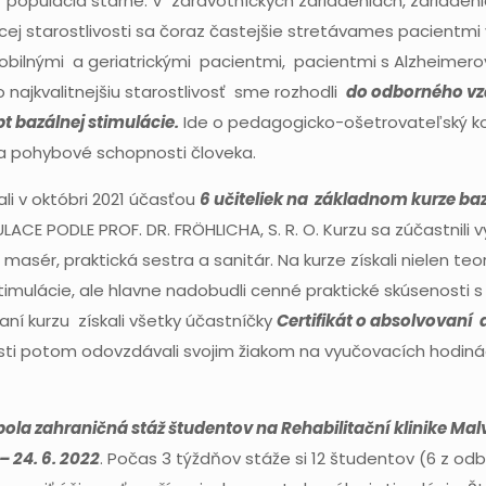
 populácia starne. V zdravotníckych zariadeniach, zariadeni
ácej starostlivosti sa čoraz častejšie stretávames pacientm
mobilnými a geriatrickými pacientmi, pacientmi s Alzheimer
 najkvalitnejšiu starostlivosť sme rozhodli
do odborného vz
 bazálnej stimulácie.
Ide o pedagogicko-ošetrovateľský k
a pohybové schopnosti človeka.
li v októbri 2021 účasťou
6 učiteliek na základnom kurze baz
LACE PODLE PROF. DR. FRÖHLICHA, S. R. O. Kurzu sa zúčastnili
sér, praktická sestra a sanitár. Na kurze získali nielen te
timulácie, ale hlavne nadobudli cenné praktické skúsenosti s 
í kurzu získali všetky účastníčky
Certifikát o absolvovaní 
 potom odovzdávali svojim žiakom na vyučovacích hodinách
bola zahraničná stáž študentov na Rehabilitační klinike Mal
– 24. 6. 2022
. Počas 3 týždňov stáže si 12 študentov (6 z od