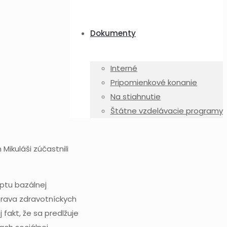
Dokumenty
Interné
Pripomienkové konanie
Na stiahnutie
Štátne vzdelávacie programy
 Mikuláši zúčastnili
ptu bazálnej
prava zdravotníckych
akt, že sa predlžuje