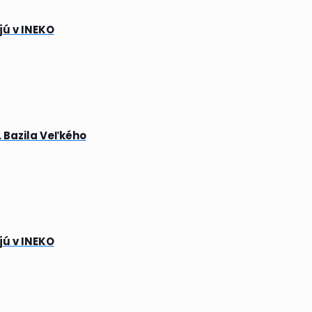
jú v INEKO
 Bazila Veľkého
jú v INEKO