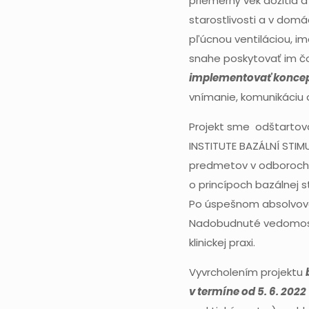
priemerný vek dožitia a
starostlivosti a v dom
pľúcnou ventiláciou, i
snahe poskytovať im čo
implementovať koncept
vnímanie, komunikáciu 
Projekt sme odštartova
INSTITUTE BAZÁLNÍ STIMU
predmetov v odboroch ma
o princípoch bazálnej s
Po úspešnom absolvovan
Nadobudnuté vedomosti
klinickej praxi.
Vyvrcholením projektu
v termíne od 5. 6. 2022 