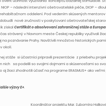
 overiť účinnosť využívania konceptu bazálnej stimulácie. Št
 NIOP – následní intenzívní ošetrovatelské péče, DIOP – dlo
 rehabiltačnom oddelení. Pod vedením skúsených mentorov 
dobudli nové zručnosti v poskytovaní ošetrovateľskej staros
k získal
Certifikát o absolvovaní zahraničnej stáže a Europa
 čas strávený v hlavnom meste Českej republiky využívali ži
 na poznávanie Prahy. Navštívili množstvo historických pami
v okolí.
ej stáže si účastníci pripravili prezentácie z priebehu proje
m nich sa podelili so svojimi dojmami a skúsenosťami so svoj
ko aj žiaci zhodnotili účasť na programe ERASMUS+ ako veľmi 
alšie výzvy E+
.
 projektu Mgr. Ľubomíra Halkov