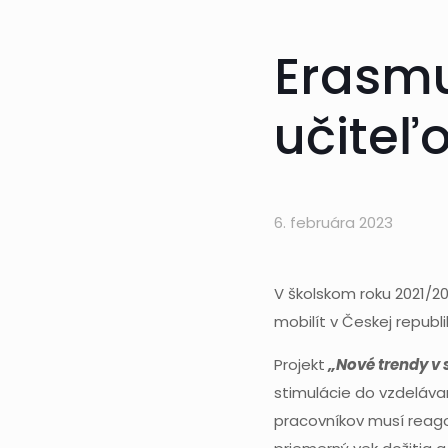
Erasmu
učiteľ
6. februára 2023
V školskom roku 2021/202
mobilít v Českej republ
Projekt
„Nové trendy v s
stimulácie do vzdeláva
pracovníkov musí reago