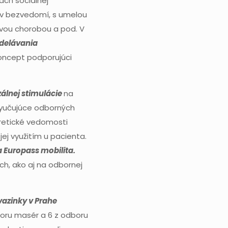
ach sociálnej
i v bezvedomí, s umelou
ovou chorobou a pod. V
delávania
oncept podporujúci
álnej stimulácie
na
 vyučujúce odborných
oretické vedomosti
jej využitím u pacienta.
a Europass mobilita.
, ako aj na odbornej
vazinky v Prahe
boru masér a 6 z odboru