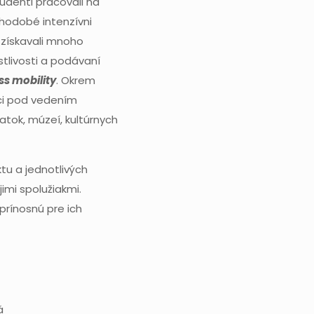
udenti pracovali na
uhodobé intenzívni
získavali mnoho
tlivosti a podávaní
ss mobility
. Okrem
aci pod vedením
atok, múzeí, kultúrnych
ktu a jednotlivých
imi spolužiakmi.
prínosnú pre ich
á