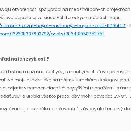
voju otvorenosť spolupráci na medzinárodných projektoch 
teve objavila aj vo viacerých tureckých médiách, napr.:
/samsun/slovak-heyet-hastaneye-hayran-kaldi-1179142#
, 
.com/162608337802782/posts/386431958753751
ľad na ich zvyklosti?
hatú históriu a úžasnú kuchyňu, s mnohými chuťovo premyslen
ať. Na moju otázku, ako sa môjmu tureckému kolegovi podar
 a prijatie v nemocniciach ich najvyššími manažérmi, s ús
edať „NIE“ a urobia všetko preto, aby mohli povedať „ÁNO“.
oznávania je asi málo na relevantné závery, ale ten prvý do