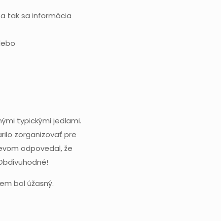
a tak sa informácia
alebo
ými typickými jedlami.
ilo zorganizovať pre
mevom odpovedal, že
 Obdivuhodné!
jem bol úžasný.