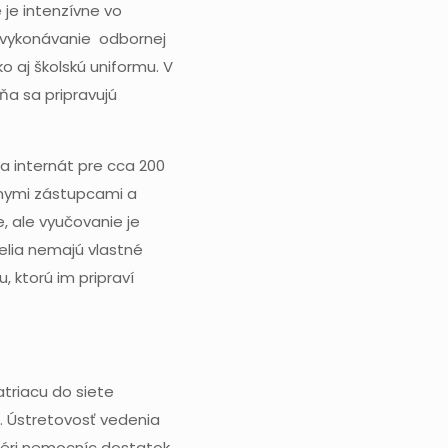
je intenzívne vo
a vykonávanie odbornej
 aj školskú uniformu. V
ňa sa pripravujú
 a internát pre cca 200
lnymi zástupcami a
, ale vyučovanie je
elia nemajú vlastné
, ktorú im pripraví
atriacu do siete
. Ústretovosť vedenia
ažéri nemocníc dostatok