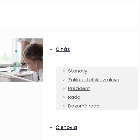
O nás
Stanovy
Zakladateľská zmluva
Prezident
Rada
Dozorná rada
Členovia