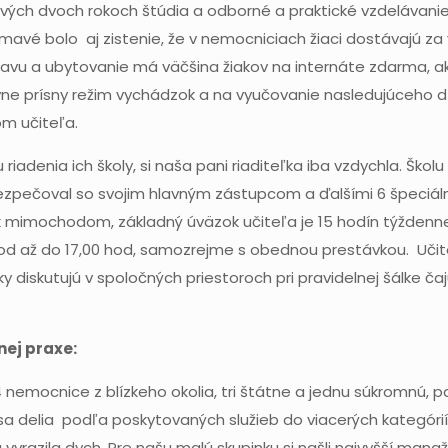
vých dvoch rokoch štúdia a odborné a praktické vzdelávanie 
ímavé bolo aj zistenie, že v nemocniciach žiaci dostávajú z
avu a ubytovanie má väčšina žiakov na internáte zdarma, ako
ívne prísny režim vychádzok a na vyučovanie nasledujúceho d
m učiteľa.
iadenia ich školy, si naša pani riaditeľka iba vzdychla. Školu
bezpečoval so svojim hlavným zástupcom a ďalšími 6 špeciá
k mimochodom, základný úväzok učiteľa je 15 hodín týždenne
od až do 17,00 hod, samozrejme s obednou prestávkou. Učit
 diskutujú v spoločných priestoroch pri pravidelnej šálke čaju
nej praxe:
4 nemocnice z blízkeho okolia, tri štátne a jednu súkromnú, p
 delia podľa poskytovaných služieb do viacerých kategórií
yrazila dych. Pre našu malú skupinku si našli najvyšší man