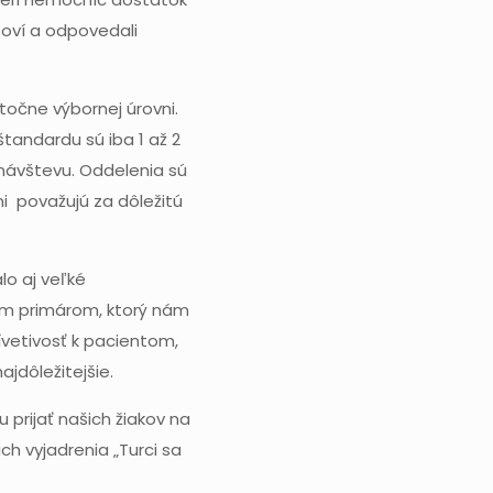
toví a odpovedali
utočne výbornej úrovni.
tandardu sú iba 1 až 2
 návštevu. Oddelenia sú
i považujú za dôležitú
o aj veľké
ym primárom, ktorý nám
vetivosť k pacientom,
jdôležitejšie.
 prijať našich žiakov na
ch vyjadrenia „Turci sa