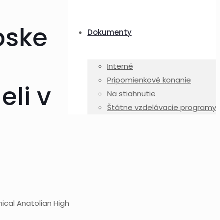
pske
Dokumenty
Interné
Pripomienkové konanie
eli v
Na stiahnutie
Štátne vzdelávacie programy
ical Anatolian High