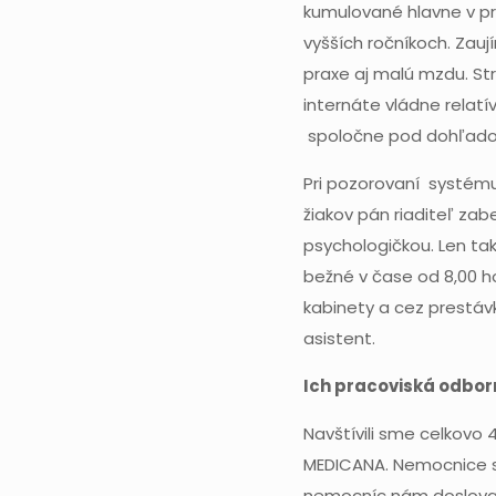
kumulované hlavne v pr
vyšších ročníkoch. Zauj
praxe aj malú mzdu. Str
internáte vládne relat
spoločne pod dohľado
Pri pozorovaní systému r
žiakov pán riaditeľ za
psychologičkou. Len ta
bežné v čase od 8,00 h
kabinety a cez prestávky
asistent.
Ich pracoviská odbor
Navštívili sme celkovo 
MEDICANA. Nemocnice sa
nemocníc nám doslova v