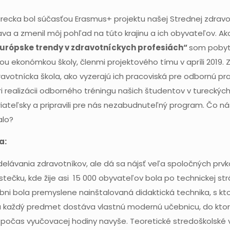
ecka bol súčasťou Erasmus+ projektu našej Strednej zdravot
ava a zmenil môj pohľad na túto krajinu a ich obyvateľov. A
urópske trendy v zdravotníckych profesiách“
som pobyt
vnou ekonómkou školy, členmi projektového tímu v apríli 201
ravotnícka škola, ako vyzerajú ich pracoviská pre odbornú p
i realizácii odborného tréningu našich študentov v tureckýc
 priateľsky a pripravili pre nás nezabudnuteľný program. Čo n
alo?
a:
elávania zdravotníkov, ale dá sa nájsť veľa spoločných prvk
čku, kde žije asi 15 000 obyvateľov bola po technickej str
bni bola premyslene nainštalovaná didaktická technika, s kt
na každý predmet dostáva vlastnú modernú učebnicu, do ktor
 počas vyučovacej hodiny navyše. Teoretické stredoškolské 