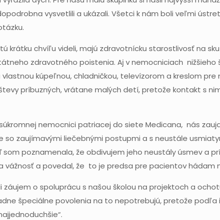
podrobna vysvetlili a ukázali. Všetci k nám boli veľmi ústre
otázku.
ú krátku chvíľu videli, majú zdravotnícku starostlivosť na sk
tátneho zdravotného poistenia. Aj v nemocniciach nižšieho š
u vlastnou kúpeľnou, chladničkou, televízorom a kreslom pre
tevy príbuzných, vrátane malých detí, pretože kontakt s nim
úkromnej nemocnici patriacej do siete Medicana, nás zaujal
ie so zaujímavými liečebnými postupmi a s neustále usmiat
ď som poznamenala, že obdivujem jeho neustály úsmev a prí
la vážnosť a povedal, že to je predsa pre pacientov hádam na
i záujem o spoluprácu s našou školou na projektoch a ochotu
iadne špeciálne povolenia na to nepotrebujú, pretože podľa i
najjednoduchšie“.