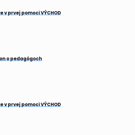
že v prvej pomoci VÝCHOD
kon o pedagógoch
že v prvej pomoci VÝCHOD