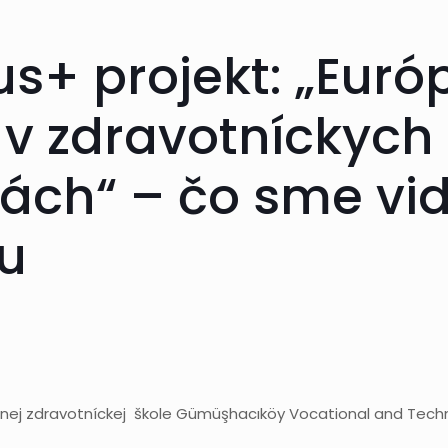
s+ projekt: „Euró
 v zdravotníckych
iách“ – čo sme vid
u
dnej zdravotníckej škole Gümüşhacıköy Vocational and Techn