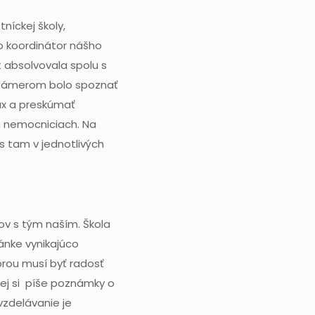
níckej školy,
ko koordinátor nášho
 absolvovala spolu s
9. Zámerom bolo spoznať
rax a preskúmať
h nemocniciach. Na
ás tam v jednotlivých
ov s tým naším. Škola
ánke vynikajúco
orou musí byť radosť
ej si píše poznámky o
vzdelávanie je