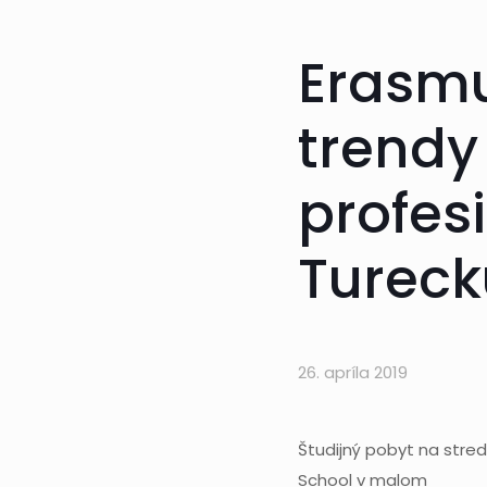
Erasmu
trendy
profes
Tureck
26. apríla 2019
Študijný pobyt na stre
School v malom