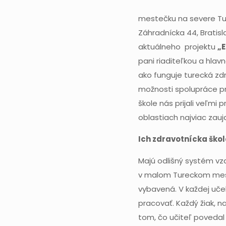
mestečku na severe Tur
Záhradnícka 44, Bratisl
aktuálneho projektu
„E
pani riaditeľkou a hla
ako funguje turecká zd
možnosti spolupráce pr
škole nás prijali veľmi
oblastiach najviac zauj
Ich zdravotnícka škol
Majú odlišný systém vzd
v malom Tureckom meste
vybavená. V každej uče
pracovať. Každý žiak, 
tom, čo učiteľ povedal