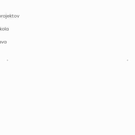
projektov
kola
ava