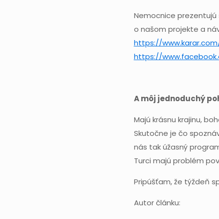
Nemocnice prezentujú s
o našom projekte a návš
https://www.karar.com
https://www.facebook
A môj jednoduchý poh
Majú krásnu krajinu, bo
Skutočne je čo spoznáv
nás tak úžasný program
Turci majú problém pov
Pripúšťam, že týždeň sp
Autor článku: