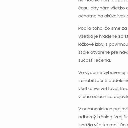
času, aby nám všetko do
ochotne na akúkoľvek 
Podľa toho, čo sme za t
Všetko je hradené zo š
lôžkové izby, s povinno
stále otvorené pre návš
súčasť liečenia.
Vo výborne vybavenej s
rehabilitačné oddelen
všetko vysvetľoval. Ke
v jeho očiach sa objavi
V nemocniciach prejavil
odborný tréning. Vraj ž
snažia všetko robiť čo 