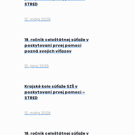
STRED
12. mája 2026
18. ročník celoštátnej súťaže v
poskytovaní prvej pomoci
pozná svojich víťazov
10. júna 2026
Krajské kolo súťaže SZŠ v
poskytovaní prvej pomoci –
STRED
12. mája 2026
18. ročník celoštátnej súťaže v