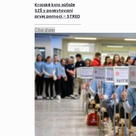
Krajské kolo súťaže
SZŠ v poskytovaní
prvej pomoci – STRED
Čítaj ďalej