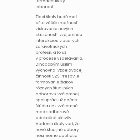
farmaceutický
laborant.
Žiaci školy budú mať
ešte väčšiu možnosť
získavania nových
skúseností vzájomnou
interakciou viacerých
zdravotníckych
profesií, a to už
v procese vzdelávania.
Dlhodobým úsilím
výchovno-vzdelávacej
činnosti SZŠ Prešov je
formovanie žiakov
rôznych študijných
odborov k vzájomnej
spolupráci už počas
štúdia cez vzájomné
medziodborové
edukačné aktivity.
Vedenie školy verí, že
nové študijné odbory
nesmierne obohatia