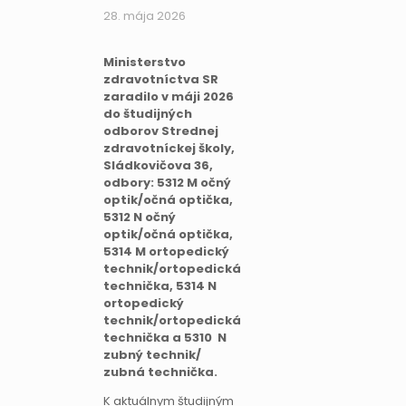
28. mája 2026
Ministerstvo
zdravotníctva SR
zaradilo v máji 2026
do študijných
odborov Strednej
zdravotníckej školy,
Sládkovičova 36,
odbory: 5312 M očný
optik/očná optička,
5312 N očný
optik/očná optička,
5314 M ortopedický
technik/ortopedická
technička, 5314 N
ortopedický
technik/ortopedická
technička a 5310 N
zubný technik/
zubná technička.
K aktuálnym študijným