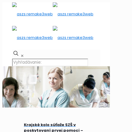
✕
Krajské kolo súťaže SZŠ v
poskytovaní prvej pomoci –