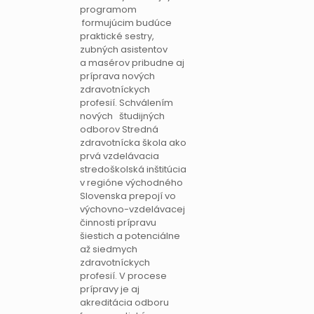
programom
formujúcim budúce
praktické sestry,
zubných asistentov
a masérov pribudne aj
príprava nových
zdravotníckych
profesií. Schválením
nových študijných
odborov Stredná
zdravotnícka škola ako
prvá vzdelávacia
stredoškolská inštitúcia
v regióne východného
Slovenska prepojí vo
výchovno-vzdelávacej
činnosti prípravu
šiestich a potenciálne
až siedmych
zdravotníckych
profesií. V procese
prípravy je aj
akreditácia odboru