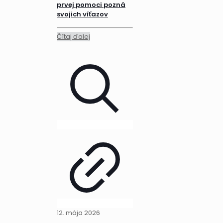
prvej pomoci pozná
svojich víťazov
Čítaj ďalej
12. mája 2026