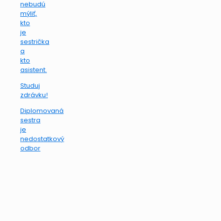
nebudú
mýliť,
kto
je
sestrička
a
kto
asistent.
Studuj
zdrávku!
Diplomovaná
sestra
je
nedostatkový
odbor