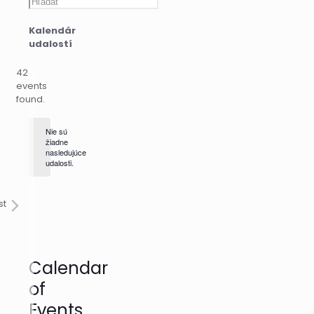
Hľadať
Kalendár
udalostí
42
events
found.
Nie sú
žiadne
nasledujúce
udalosti.
st
Calendar
of
Events