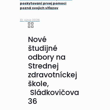
poskytovaní prvej pomoci
pozná svojich víťazov
10. júna 2026
Nové
študijné
odbory na
Strednej
zdravotníckej
škole,
Sládkovičova
36