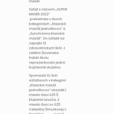
masér.
Súťaž s názvom „SUPER
MASÉR 2022“
prebiehala v dvoch
kategóriách: „Klasická
masáž jednotlivcov“ a
„Synchrónna klasická
masáž“. Do súťaže sa
zapojilo 12
zdravotníckych škôl z
celého Slovenska.
Každú školu
reprezentovalo jedno
trojčlenné družstvo.
Spomedzi 12-tich
súťažiacich v kategórii
„Klasická masáž
jednotlivcov“ obsadili 1.
miesto žiaci SZŠ Š.
Kluberta Levoča, 2.
miesto žiaci zo SZŠ
Celestíny Šimurkovej v