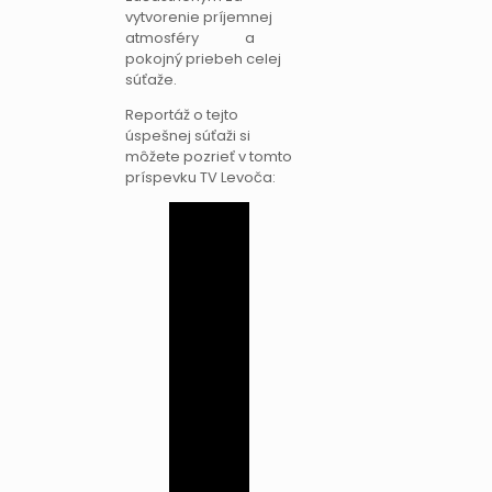
vytvorenie príjemnej
atmosféry a
pokojný priebeh celej
súťaže.
Reportáž o tejto
úspešnej súťaži si
môžete pozrieť v tomto
príspevku TV Levoča: