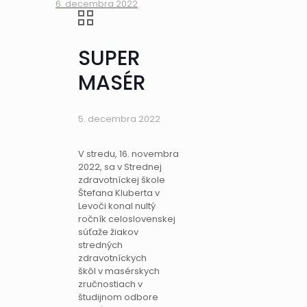
6. decembra 2022
SUPER
MASÉR
5. decembra 2022
V stredu, 16. novembra
2022, sa v Strednej
zdravotníckej škole
Štefana Kluberta v
Levoči konal nultý
ročník celoslovenskej
súťaže žiakov
stredných
zdravotníckych
škôl v masérskych
zručnostiach v
študijnom odbore