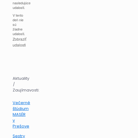
nasledujúce
udalosti.
V tento
deň nie
sú
žiadne
udalosti.
Zobraziť
udalosti
Aktuality
/
Zaujímavosti:
Večerné
štúdium
MASÉR
v
Prešove
Sestry