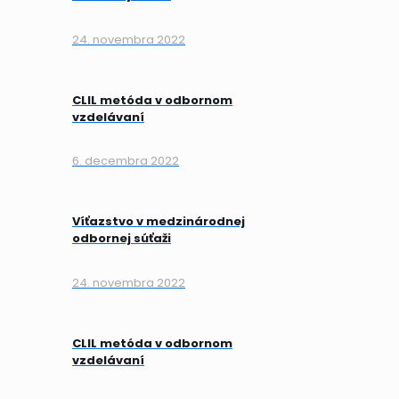
24. novembra 2022
CLIL metóda v odbornom
vzdelávaní
6. decembra 2022
Víťazstvo v medzinárodnej
odbornej súťaži
24. novembra 2022
CLIL metóda v odbornom
vzdelávaní