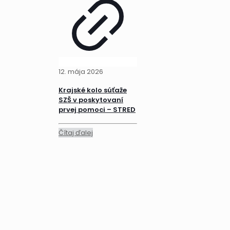
12. mája 2026
Krajské kolo súťaže
SZŠ v poskytovaní
prvej pomoci – STRED
Čítaj ďalej