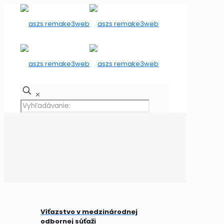
✕
Víťazstvo v medzinárodnej
odbornej súťaži