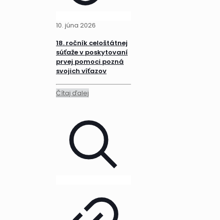
10. júna 2026
18. ročník celoštátnej
súťaže v poskytovaní
prvej pomoci pozná
svojich víťazov
Čítaj ďalej