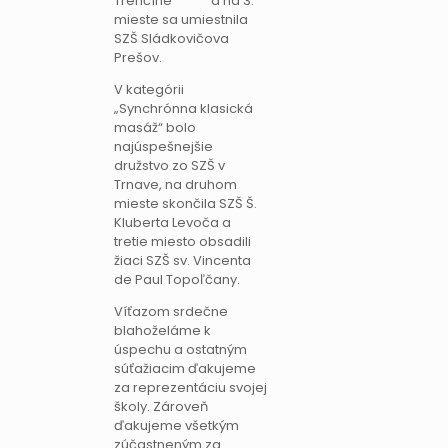
Trenčíne a na 3.
mieste sa umiestnila
SZŠ Sládkovičova
Prešov.
V kategórii
„Synchrónna klasická
masáž“ bolo
najúspešnejšie
družstvo zo SZŠ v
Trnave, na druhom
mieste skončila SZŠ Š.
Kluberta Levoča a
tretie miesto obsadili
žiaci SZŠ sv. Vincenta
de Paul Topoľčany.
Víťazom srdečne
blahoželáme k
úspechu a ostatným
súťažiacim ďakujeme
za reprezentáciu svojej
školy. Zároveň
ďakujeme všetkým
zúčastneným za