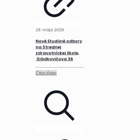
28. mája 2026
Nové študijné odbory
na Strednej
zdravotníckej škole,
Sládkovičova 36
Čítaj ďalej