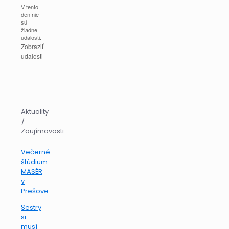
V tento
deň nie
sú
žiadne
udalosti.
Zobraziť
udalosti
Aktuality
/
Zaujímavosti:
Večerné
štúdium
MASÉR
v
Prešove
Sestry
si
musí