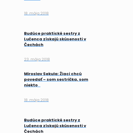
18. mája 2018
Budúce praktické sestry z
Lučenca získajú skúsenosti v
Čechách
23. mája 2018
Miroslav Sekula: Žiaci chcú
povedať – som sestrička, som
niekto
18. mája 2018
Budúce praktické sestry z
Lučenca získajú skúsenosti v
Čechách