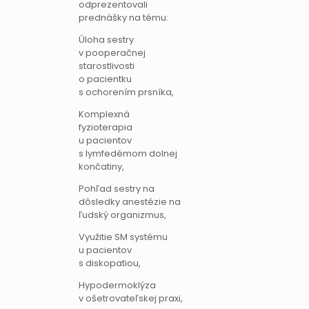
odprezentovali
prednášky na tému:
Úloha sestry
v pooperačnej
starostlivosti
o pacientku
s ochorením prsníka,
Komplexná
fyzioterapia
u pacientov
s lymfedémom dolnej
končatiny,
Pohľad sestry na
dôsledky anestézie na
ľudský organizmus,
Využitie SM systému
u pacientov
s diskopatiou,
Hypodermoklýza
v ošetrovateľskej praxi,