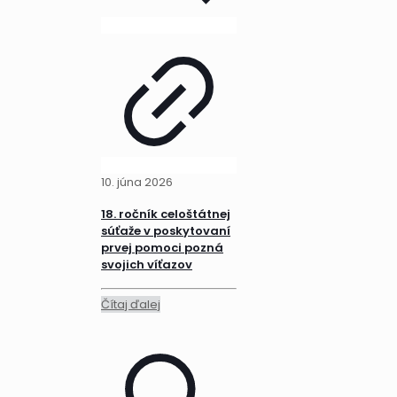
10. júna 2026
18. ročník celoštátnej
súťaže v poskytovaní
prvej pomoci pozná
svojich víťazov
Čítaj ďalej