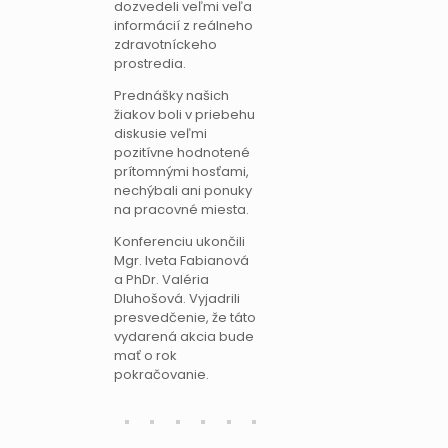
dozvedeli veľmi veľa
informácií z reálneho
zdravotníckeho
prostredia.
Prednášky našich
žiakov boli v priebehu
diskusie veľmi
pozitívne hodnotené
prítomnými hosťami,
nechýbali ani ponuky
na pracovné miesta.
Konferenciu ukončili
Mgr. Iveta Fabianová
a PhDr. Valéria
Dluhošová. Vyjadrili
presvedčenie, že táto
vydarená akcia bude
mať o rok
pokračovanie.