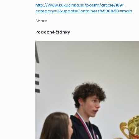
http://www.kukucinka.sk/postm/article/189?
category=2&updateContainers%5B0%5D=main
Share
Podobné články