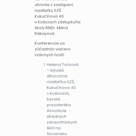
otvorila v zastúpení
riaditeľky SZŠ
Kukučínova 40
v Košiciach zástupkyňa
školy RNDr. Milina
Rákayová.
Konferencie sa
zúčastnilo viacero
vzácnych hostí:
Helena Turisová
– bývalá
dlhoročná
riaditeľka SZŠ,
Kukučínova 40
v Košiciach,
bývalá
prezidentka
Asociácie
stredných
zdravotníckych
škôl na
Slovensku