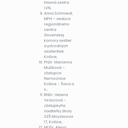
hlavná sestra
LVN,
Anna Schmiedl,
MPH – vedúca
regionálneho
centra
Slovenskej
komory sestier
a pôrodných
asistentiek
Košice,
PhDr. Marianna
Mužíková –
zástupca
Nemocnice
Košice – Šaca a.
s.,
RNDr. Helena
Viravcová –
zástupkyňa
riaditeľky školy
SZŠ Moyzesova
17, Košice,
MUDr. Alena