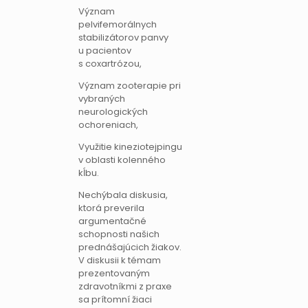
Význam
pelvifemorálnych
stabilizátorov panvy
u pacientov
s coxartrózou,
Význam zooterapie pri
vybraných
neurologických
ochoreniach,
Využitie kineziotejpingu
v oblasti kolenného
kĺbu.
Nechýbala diskusia,
ktorá preverila
argumentačné
schopnosti našich
prednášajúcich žiakov.
V diskusii k témam
prezentovaným
zdravotníkmi z praxe
sa prítomní žiaci