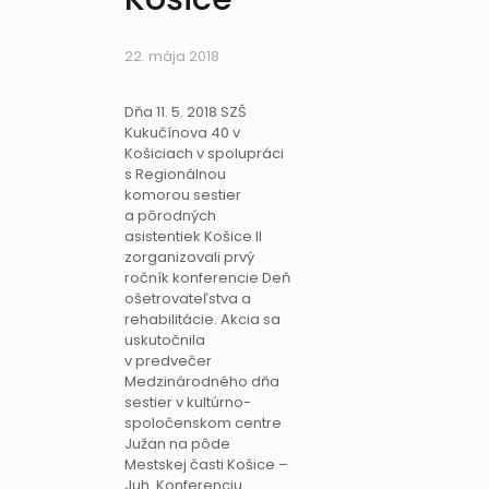
22. mája 2018
Dňa 11. 5. 2018 SZŠ
Kukučínova 40 v
Košiciach v spolupráci
s Regionálnou
komorou sestier
a pôrodných
asistentiek Košice II
zorganizovali prvý
ročník konferencie Deň
ošetrovateľstva a
rehabilitácie. Akcia sa
uskutočnila
v predvečer
Medzinárodného dňa
sestier v kultúrno-
spoločenskom centre
Južan na pôde
Mestskej časti Košice –
Juh. Konferenciu