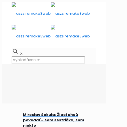
✕
Miroslav Sekula: Žiaci chcú
povedať – som sestrička, som
niekto