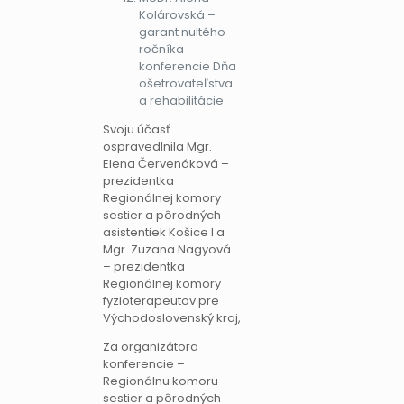
Kolárovská –
garant nultého
ročníka
konferencie Dňa
ošetrovateľstva
a rehabilitácie.
Svoju účasť
ospravedlnila Mgr.
Elena Červenáková –
prezidentka
Regionálnej komory
sestier a pôrodných
asistentiek Košice I a
Mgr. Zuzana Nagyová
– prezidentka
Regionálnej komory
fyzioterapeutov pre
Východoslovenský kraj,
Za organizátora
konferencie –
Regionálnu komoru
sestier a pôrodných