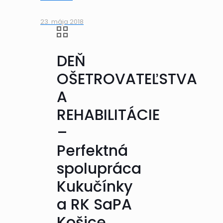
23. mája 2018
DEŇ
OŠETROVATEĽSTVA
A
REHABILITÁCIE
–
Perfektná
spolupráca
Kukučínky
a RK SaPA
Košice