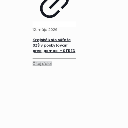
12. mája 2026
Krajské kolo súťaže
SZŠ v poskytovaní
prvej pomoci – STRED
Čítaj ďalej