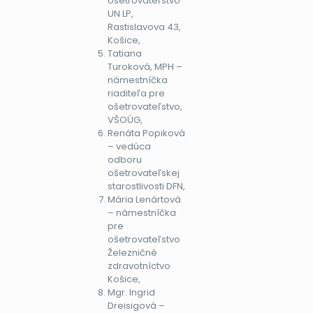
ošetrovateľstvo
UN LP,
Rastislavova 43,
Košice,
Tatiana
Turoková, MPH –
námestníčka
riaditeľa pre
ošetrovateľstvo,
VŠOÚG,
Renáta Popiková
– vedúca
odboru
ošetrovateľskej
starostlivosti DFN,
Mária Lenártová
– námestníčka
pre
ošetrovateľstvo
Železničné
zdravotníctvo
Košice,
Mgr. Ingrid
Dreisigová –