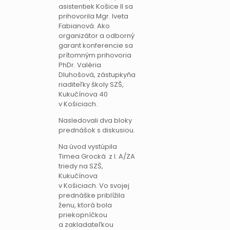
asistentiek Košice II sa
prihovorila Mgr. Iveta
Fabianová. Ako
organizátor a odborný
garant konferencie sa
prítomným prihovoria
PhDr. Valéria
Dluhošová, zástupkyňa
riaditeľky školy SZŠ,
Kukučínova 40
v Košiciach.
Nasledovali dva bloky
prednášok s diskusiou.
Na úvod vystúpila
Timea Grocká z I. A/ZA
triedy na SZŠ,
Kukučínova
v Košiciach. Vo svojej
prednáške priblížila
ženu, ktorá bola
priekopníčkou
a zakladateľkou