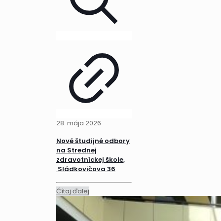
28. mája 2026
Nové študijné odbory
na Strednej
zdravotníckej škole,
Sládkovičova 36
Čítaj ďalej