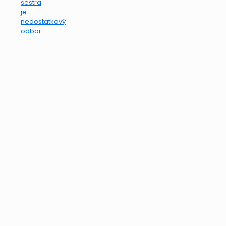
sestra
je
nedostatkový
odbor