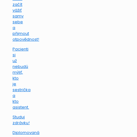
začít
vážiť
samy
sebe
a
přijmout
otpovědnost!
Pacienti
si
už
nebudú
mýliť,
kto
je
sestrička
a
kto
asistent.
Studuj
zdrávku!
Diplomovaná