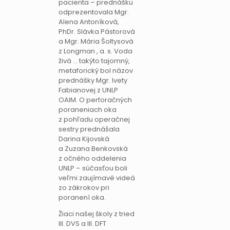
pacienta – prednášku
odprezentovala Mgr.
Alena Antoníková,
PhDr. Slávka Pástorová
a Mgr. Mária Šoltysová
z Longman , a. s. Voda
živá … takýto tajomný,
metaforický bol názov
prednášky Mgr. Ivety
Fabianovej z UNLP
OAIM. O perforačných
poraneniach oka
z pohľadu operačnej
sestry prednášala
Darina Kijovská
a Zuzana Benkovská
z očného oddelenia
UNLP – súčasťou boli
veľmi zaujímavé videá
zo zákrokov pri
poranení oka.
Žiaci našej školy z tried
III. DVS a III. DFT