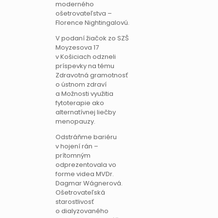
moderného
ošetrovateľstva –
Florence Nightingalovú.
V podaní žiačok zo SZŠ
Moyzesova 17
v Košiciach odzneli
príspevky na tému
Zdravotná gramotnosť
o ústnom zdraví
a Možnosti využitia
fytoterapie ako
alternatívnej liečby
menopauzy.
Odstráňme bariéru
v hojení rán –
prítomným
odprezentovala vo
forme videa MVDr.
Dagmar Wágnerová.
Ošetrovateľská
starostlivosť
o dialyzovaného