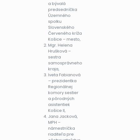
a bývalá
predsedníčka
Územného
spolku
Slovenského
Červeného kríža
Košice – mesto,
Mgr. Helena
Hrušková –
sestra
samosprávneho
kraja,
Iveta Fabianová
– prezidentka
Regionálnej
komory sestier
a pôrodných
asistentiek
Košice II,
Jana Jacková,
MPH –
námestníčka
riaditeľa pre