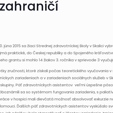
 zahraničí
. júna 2015 sa žiaci Strednej zdravotníckej školy v Skalici vybr
jmä praktické, do Českej republiky a do Spojeného kráľovstv
ho grantu si mohlo 14 žiakov 3. ročníka v sprievode 3 vyučuj
tky zručnosti, ktoré získali počas teoretického vyučovania v
tníckych zariadeniach a v zariadeniach sociálnych služieb v Sk
i skupiny. Päť zdravotníckych asistentov veľmi úspešne pôsob
Oboznámili sa so systémom fungovania zariadenia, s paliatív
ráce v hospici mali dievčatá možnosť absolvovať exkurzie 
lomouci. Ďalších päť zdravotníckych asistentov vyskúšalo sv