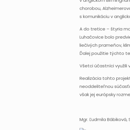
v anglickom Birminghame
chorobou, Alzheimerovo
s komunikáciu v anglick
A do tretice – štyria 
Luhačovice bolo predvie
liečivých prameňov, klim
Ďalej použitie týchto te
Všetci účastníci využil
Realizácia tohto projek
neoddeliteľnou súčasťo
však jej európsky rozme
Mgr. Ľudmila Bábiková, 