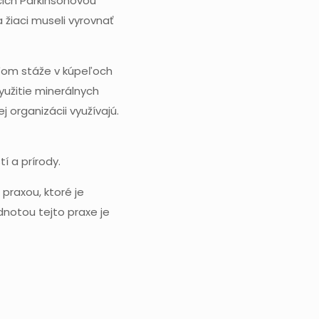
acich Parkinsonovou
 žiaci museli vyrovnať
eľom stáže v kúpeľoch
yužitie minerálnych
j organizácii využívajú.
í a prírody.
praxou, ktoré je
notou tejto praxe je