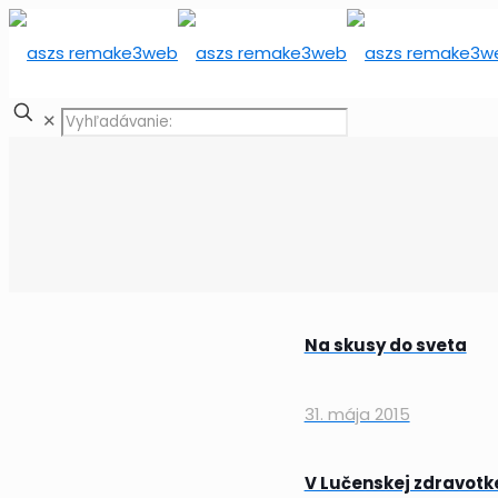
✕
Na skusy do sveta
31. mája 2015
V Lučenskej zdravotk