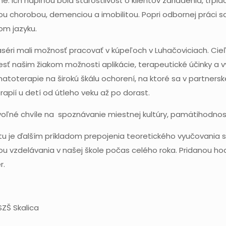
. Ich náplňou bola starostlivosť o klientov zariadenia, trpi
u chorobou, demenciou a imobilitou. Popri odbornej práci sa
om jazyku.
maséri mali možnosť pracovať v kúpeľoch v Luhačoviciach. Ci
sť našim žiakom možnosti aplikácie, terapeutické účinky a v
atoterapie na širokú škálu ochorení, na ktoré sa v partnerske
rapií u detí od útleho veku až po dorast.
i voľné chvíle na spoznávanie miestnej kultúry, pamätihodnost
tu je ďalším príkladom prepojenia teoretického vyučovania s 
u vzdelávania v našej škole počas celého roka. Pridanou hod
r.
SZŠ Skalica