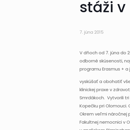
stáži v
7. júna 2015
V dňoch od 7. júna do 20
odborné skúsenosti, na
programu Erasmus + a je
vyskúšať a obohatiť vše
klinickej praxe v zdravo
Smrdákoch. Vytvorili tr
Kopečku pri Olomouci. 
Okrem veľmi náročnej p
Fakultnej nemocnici v O