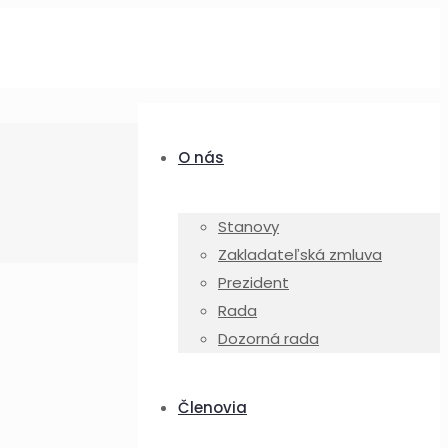
O nás
Stanovy
Zakladateľská zmluva
Prezident
Rada
Dozorná rada
Členovia