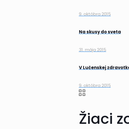
9. októbra 2015
Na skusy do sveta
31. mája 2015
V Lučenskej zdravotk
9. októbra 2015
Žiaci z