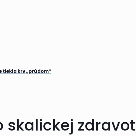
e tiekla krv „prúdom“
o skalickej zdravo