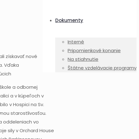
Dokumenty
Interné
Pripomienkové konanie
ali získavať nové
Na stiahnutie
a. Vďaka
Štátne vzdelávacie programy
úcich
 škole a odbornej
alici a v kúpeľoch v
ilo v Hospici na Sv.
nou starostlivosťou.
na oddeleniach vo
oje sily v Orchard House